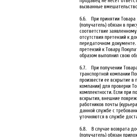
Продавец не несет ответст
вызванные вмешательство
6.6. При принятии Товара
(получатель) обязан в при
соответствие заявленному 
отсутствия претензий к до
передаточном документе. 
претензий к Товару Покуп
образом выполнил свою об
6.7. При получении Товара
транспортной компании Пок
произвести ее вскрытие в 
компании) для проверки То
комплектности. Если при п
вскрытия, внешние повреж
работников почты (курьера
данной службе с требован
уточняются в службе доста
6.8. В случае возврата до
(получатель) обязан прил