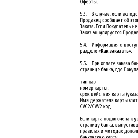
Оферты.
5.3. В случае, если вслед
Продавец сообщает об это
Заказа. Если Покупатель не
Заказ аннулируется Прода
5.4. Информация о доступ
разделе «
Как заказать
».
5.5. При оплате заказа ба
странице банка, где Покуп
тип карт
номер карты,
срок действия карты (указ
Имя держателя карты (лати
CVC2/CVV2 код
Если карта подключена к у
страницу банка, выпустив
правилах и методах допол
банковскую карту.