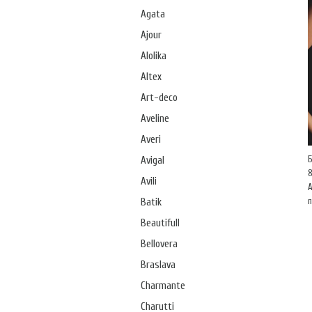
Agata
Ajour
Alolika
Altex
Art-deco
Aveline
Averi
Avigal
Avili
А
Batik
Beautifull
Bellovera
Braslava
Charmante
Charutti