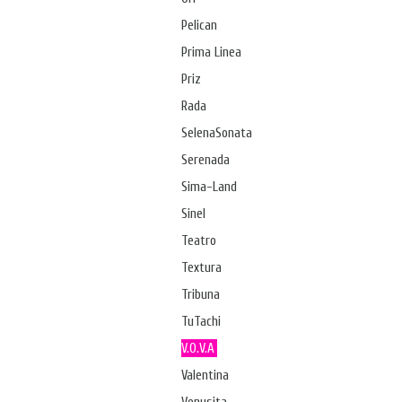
Pelican
Prima Linea
Priz
Rada
SelenaSonata
Serenada
Sima-Land
Sinel
Teatro
Textura
Tribuna
TuTachi
V.O.V.A
Valentina