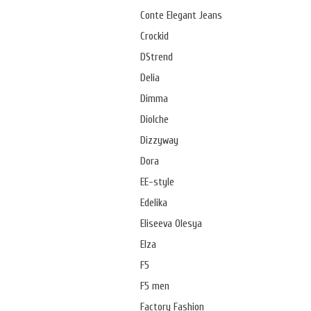
Conte Elegant Jeans
Crockid
DStrend
Delia
Dimma
Diolche
Dizzyway
Dora
EE-style
Edelika
Eliseeva Olesya
Elza
F5
F5 men
Factory Fashion