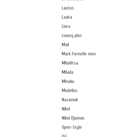
Lautus
Lavira
Liora
Luxury plus
Mali
Mark Formelle men
MilaVitsa
Milada
Minaku
Modellos
Nazamok
Nikol
Nikol Djumon
Open-Style
Ori