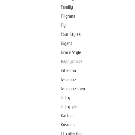
Familiy
Filigrana
Fly
Four Styles
Gigant
Grace Style
Happychoice
Intikoma
Iv-capriz
Iv-capriz men
Jetty
Jetty-plus
Kaftan
Kosmos
LT collection