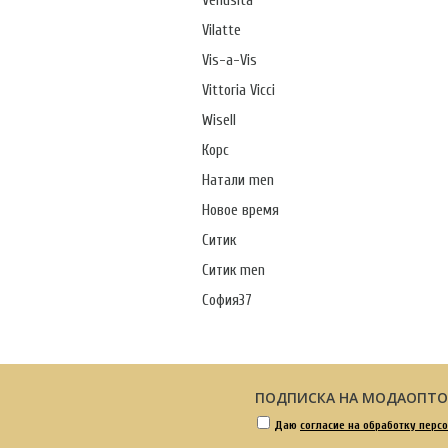
Venusita
Vilatte
Vis-a-Vis
Vittoria Vicci
Wisell
Корс
Натали men
Новое время
Ситик
Ситик men
София37
ПОДПИСКА НА МОДАОПТ
Даю
согласие на обработку перс