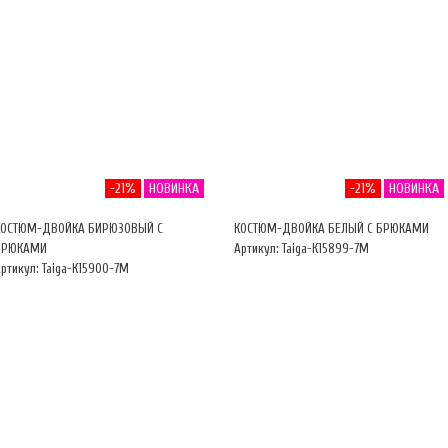
-21%
НОВИНКА
-21%
НОВИНКА
КОСТЮМ-ДВОЙКА БИРЮЗОВЫЙ С
КОСТЮМ-ДВОЙКА БЕЛЫЙ С БРЮКАМИ
БРЮКАМИ
Артикул: Taiga-К15899-7М
ртикул: Taiga-К15900-7М