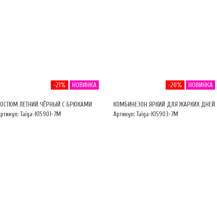
-21%
НОВИНКА
-20%
НОВИНКА
КОСТЮМ ЛЕТНИЙ ЧЁРНЫЙ С БРЮКАМИ
КОМБИНЕЗОН ЯРКИЙ ДЛЯ ЖАРКИХ ДНЕЙ
ртикул: Taiga-К15901-7М
Артикул: Taiga-К15903-7М