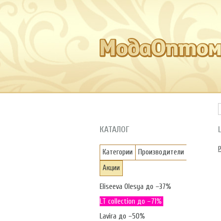
КАТАЛОГ
Категории
Производители
Акции
Eliseeva Olesya до –37%
LT collection до –71%
Lavira до –50%