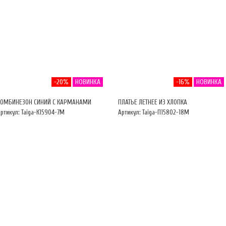
-20%
НОВИНКА
-16%
НОВИНКА
КОМБИНЕЗОН СИНИЙ С КАРМАНАМИ
ПЛАТЬЕ ЛЕТНЕЕ ИЗ ХЛОПКА
ртикул: Taiga-К15904-7М
Артикул: Taiga-П15802-18М