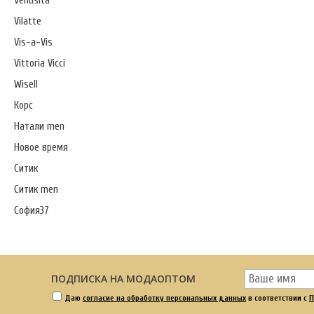
Venusita
Vilatte
Vis-a-Vis
Vittoria Vicci
Wisell
Корс
Натали men
Новое время
Ситик
Ситик men
София37
ПОДПИСКА НА МОДАОПТОМ
Даю
согласие на обработку персональных данных
в соответствии с
П