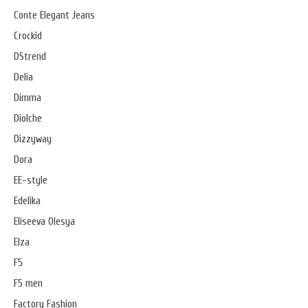
Conte Elegant Jeans
Crockid
DStrend
Delia
Dimma
Diolche
Dizzyway
Dora
EE-style
Edelika
Eliseeva Olesya
Elza
F5
F5 men
Factory Fashion