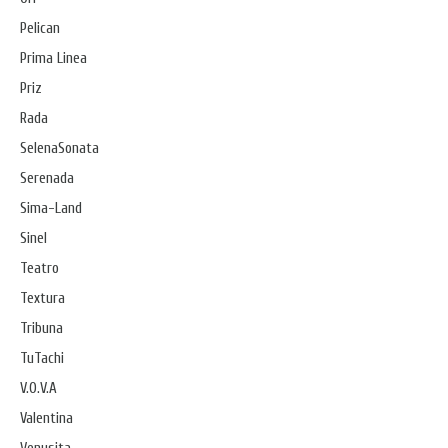
Pelican
Prima Linea
Priz
Rada
SelenaSonata
Serenada
Sima-Land
Sinel
Teatro
Textura
Tribuna
TuTachi
V.O.V.A
Valentina