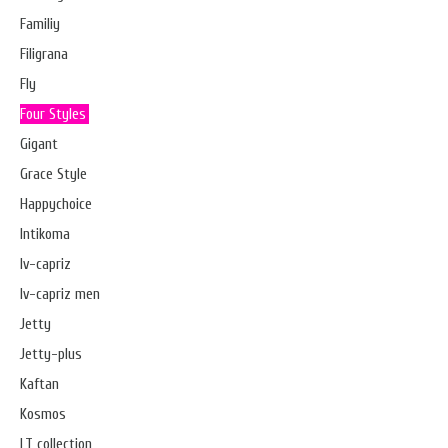
Familiy
Filigrana
Fly
Four Styles
Gigant
Grace Style
Happychoice
Intikoma
Iv-capriz
Iv-capriz men
Jetty
Jetty-plus
Kaftan
Kosmos
LT collection