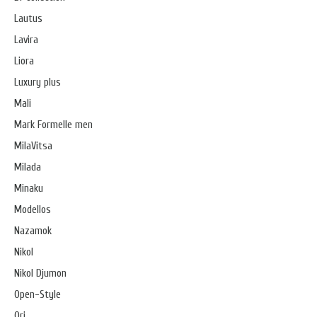
Lautus
Lavira
Liora
Luxury plus
Mali
Mark Formelle men
MilaVitsa
Milada
Minaku
Modellos
Nazamok
Nikol
Nikol Djumon
Open-Style
Ori