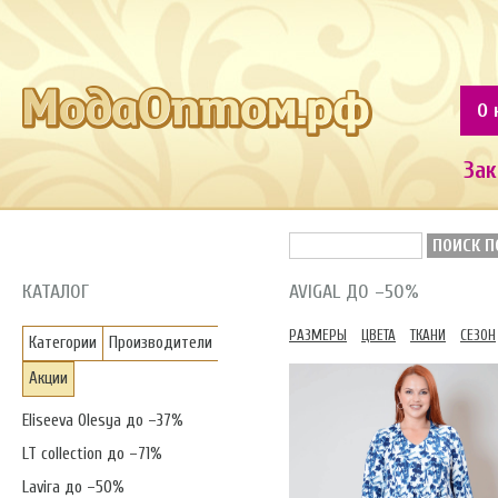
О 
Зак
ПОИСК П
КАТАЛОГ
AVIGAL ДО –50%
РАЗМЕРЫ
ЦВЕТА
ТКАНИ
СЕЗОН
Категории
Производители
Акции
Eliseeva Olesya до –37%
LT collection до –71%
Lavira до –50%