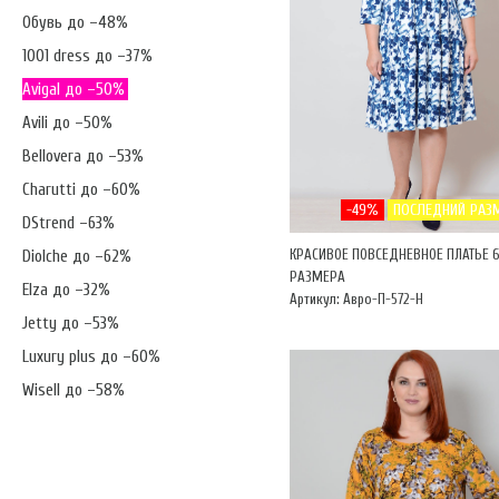
Обувь до –48%
1001 dress до –37%
Avigal до –50%
Avili до –50%
Bellovera до –53%
Charutti до –60%
-49%
ПОСЛЕДНИЙ РАЗ
DStrend –63%
КРАСИВОЕ ПОВСЕДНЕВНОЕ ПЛАТЬЕ 6
Diolche до –62%
РАЗМЕРА
Elza до –32%
Артикул: Авро-П-572-Н
Jetty до –53%
Luxury plus до –60%
Wisell до –58%