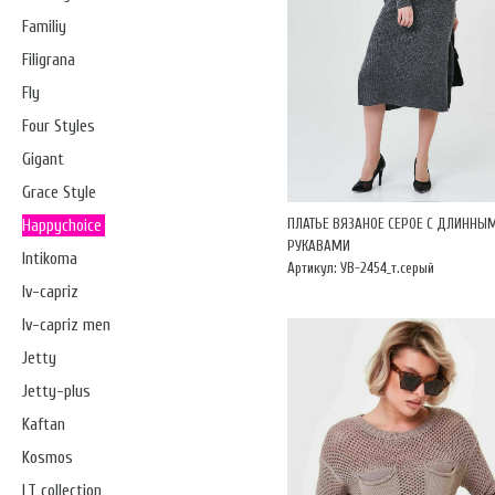
Familiy
Filigrana
Fly
Four Styles
Gigant
Grace Style
ПЛАТЬЕ ВЯЗАНОЕ СЕРОЕ С ДЛИННЫ
Happychoice
РУКАВАМИ
Intikoma
Артикул: УВ-2454_т.серый
Iv-capriz
Iv-capriz men
Jetty
Jetty-plus
Kaftan
Kosmos
LT collection