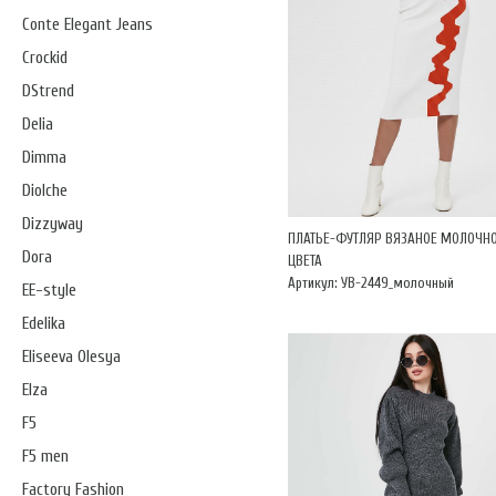
Conte Elegant Jeans
Crockid
DStrend
Delia
Dimma
Diolche
Dizzyway
ПЛАТЬЕ-ФУТЛЯР ВЯЗАНОЕ МОЛОЧН
Dora
ЦВЕТА
Артикул: УВ-2449_молочный
EE-style
Edelika
Eliseeva Olesya
Elza
F5
F5 men
Factory Fashion