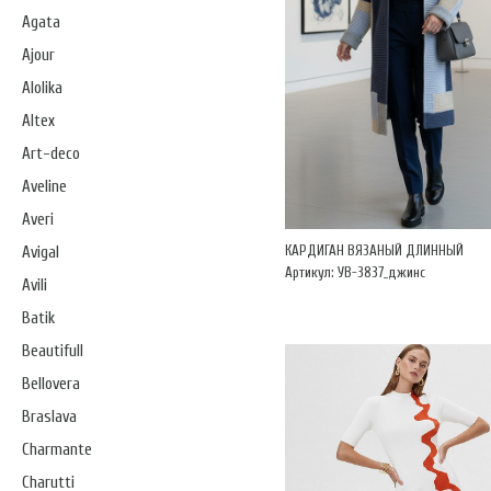
Agata
Ajour
Alolika
Altex
Art-deco
Aveline
Averi
КАРДИГАН ВЯЗАНЫЙ ДЛИННЫЙ
Avigal
Артикул: УВ-3837_джинс
Avili
Batik
Beautifull
Bellovera
Braslava
Charmante
Charutti