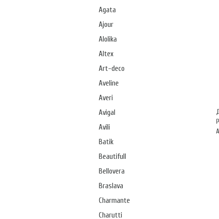
Agata
Ajour
Alolika
Altex
Art-deco
Aveline
Averi
Avigal
Avili
А
Batik
Beautifull
Bellovera
Braslava
Charmante
Charutti