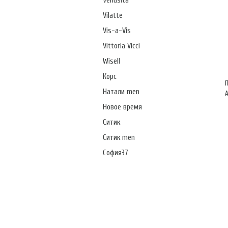
Venusita
Vilatte
Vis-a-Vis
Vittoria Vicci
Wisell
Корс
Натали men
А
Новое время
Ситик
Ситик men
София37