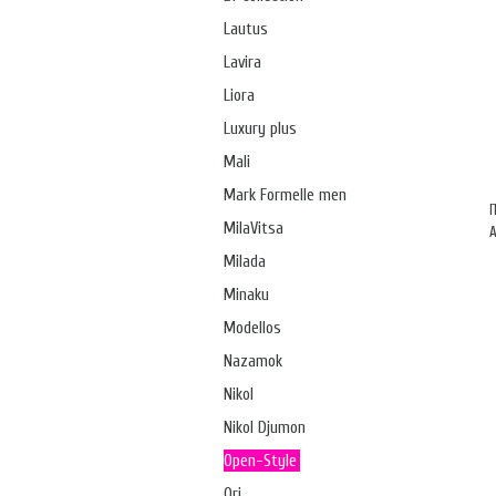
Lautus
Lavira
Liora
Luxury plus
Mali
Mark Formelle men
MilaVitsa
А
Milada
Minaku
Modellos
Nazamok
Nikol
Nikol Djumon
Open-Style
Ori