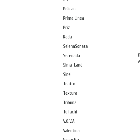
Pelican
Prima Linea
Priz
Rada
SelenaSonata
Serenada
А
Sima-Land
Sinel
Teatro
Textura
Tribuna
TuTachi
V.O.V.A
Valentina