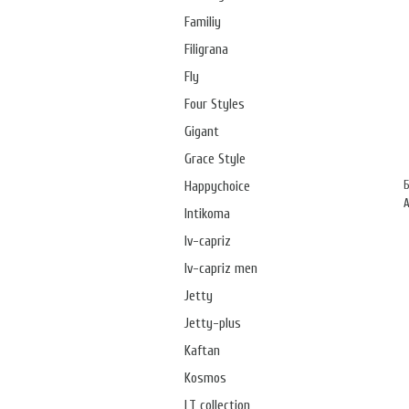
Familiy
Filigrana
Fly
Four Styles
Gigant
Grace Style
Happychoice
А
Intikoma
Iv-capriz
Iv-capriz men
Jetty
Jetty-plus
Kaftan
Kosmos
LT collection