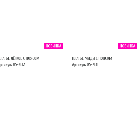
НОВИНКА
НОВИНКА
ПЛАТЬЕ ЛЁГКОЕ С ПОЯСОМ
ПЛАТЬЕ МИДИ С ПОЯСОМ
ртикул: OS-7132
Артикул: OS-7131