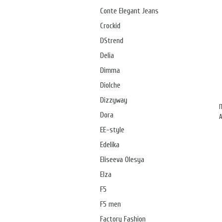
Conte Elegant Jeans
Crockid
DStrend
Delia
Dimma
Diolche
Dizzyway
Dora
А
EE-style
Edelika
Eliseeva Olesya
Elza
F5
F5 men
Factory Fashion