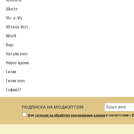
Venusita
Vilatte
Vis-a-Vis
Vittoria Vicci
Wisell
Корс
Натали men
Новое время
Ситик
Ситик men
София37
ПОДПИСКА НА МОДАОПТОМ
Даю
согласие на обработку персональных данных
в соответствии с
П