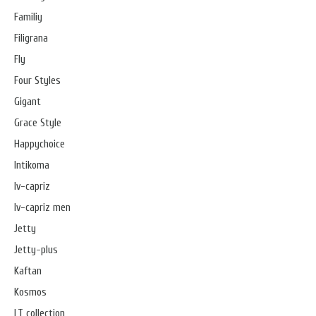
Familiy
Filigrana
Fly
Four Styles
Gigant
Grace Style
Happychoice
Intikoma
Iv-capriz
Iv-capriz men
Jetty
Jetty-plus
Kaftan
Kosmos
LT collection