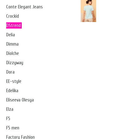
Conte Elegant Jeans
Crockid
DStrend
Delia
Dimma
Diolche
Dizzyway
Dora
EE-style
Edelika
Eliseeva Olesya
Elza
F5
F5 men
Factory Fashion