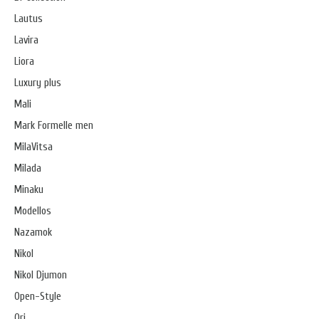
Lautus
Lavira
Liora
Luxury plus
Mali
Mark Formelle men
MilaVitsa
Milada
Minaku
Modellos
Nazamok
Nikol
Nikol Djumon
Open-Style
Ori