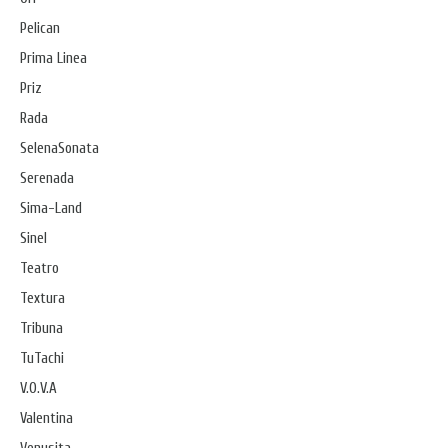
Pelican
Prima Linea
Priz
Rada
SelenaSonata
Serenada
Sima-Land
Sinel
Teatro
Textura
Tribuna
TuTachi
V.O.V.A
Valentina