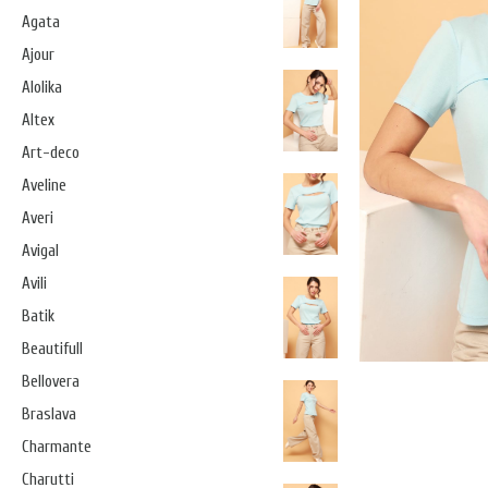
Agata
Ajour
Alolika
Altex
Art-deco
Aveline
Averi
Avigal
Avili
Batik
Beautifull
Bellovera
Braslava
Charmante
Charutti