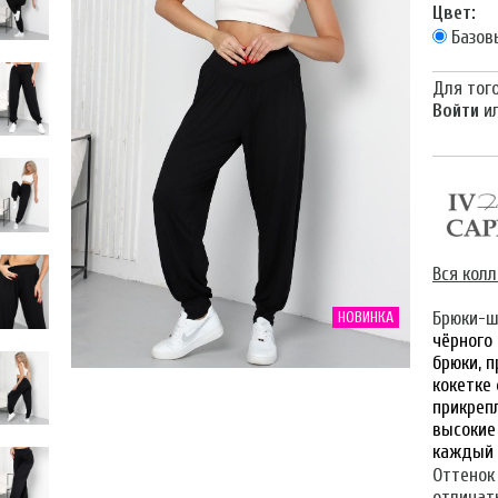
Цвет:
Базов
Для того
Войти
и
Вся кол
НОВИНКА
Брюки-ш
чёрного
брюки, 
кокетке
прикрепл
высокие
каждый 
Оттенок
отличать