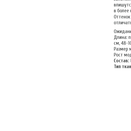
впишутс
в более
Оттенок
отличать
Ожидание
Длина: п
см, 48-1
Размер м
Рост мод
Состав:
Тип ткан