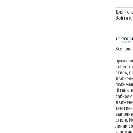
Для того
Войти
и
Вся кол
Брюки-а
Collecti
стиль, 
движени
любимым
Штаны н
собираю
движени
экзотики
выполне
стиле. 
линии с
запомин