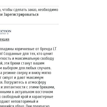
, чтобы сделать заказ, необходимо
ли
Зарегистрироваться
лекция
лладины коричневые от бренда LT
on! Созданные для тех, кто ценит
легкость и максимальную свободу
й, эти брюки станут вашим
 выбором для любых случаев.
а резинке сверху и внизу мягко
т силуэт и дают максимум
я. Погрузитесь в атмосферу
 и элегантности с этими брюками,
нными в актуальном восточном
Их свободный крой и характерные
оздают неповторимый и
ающийся образ. Они прекрасно